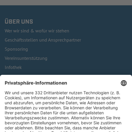
ÜBER UNS
Wer wir sind & wofür wir stehen
Geschäftsstellen und Ansprechpartner
Sponsoring
Vereinsunterstützung
Infothek
Kontakt
HÄUFIG BESUCHTE SEITEN
Pässe und Vereinswechsel
Trainerausbildung
Schulungsangebot Vereinsmitarbeiter
BFV-Geschäftsstellen