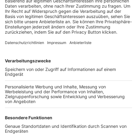
Trainerbörse
Login SpielPlus
FOLGE DEM BFV
TOP-VEREINE
TOP-PARTNER