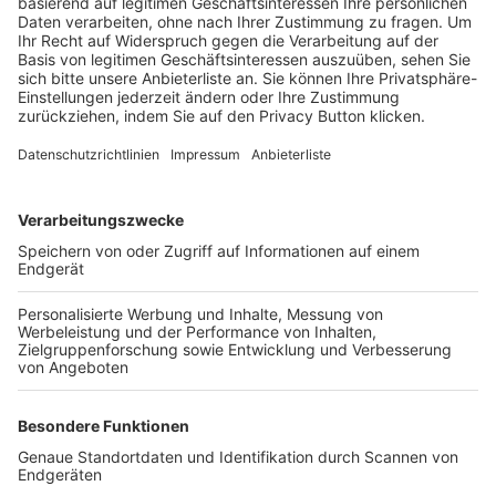
Trainerbörse
Login SpielPlus
FOLGE DEM BFV
TOP-VEREINE
TOP-PARTNER