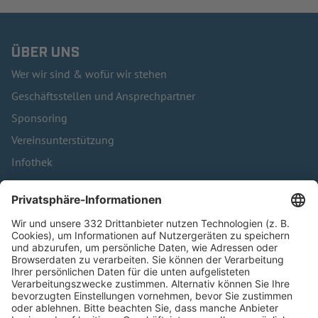
ÜBER UNS
Wer wir sind & wofür wir stehen
Geschäftsstellen und Ansprechpartner
Sponsoring
Vereinsunterstützung
Infothek
Kontakt
HÄUFIG BESUCHTE SEITEN
Pässe und Vereinswechsel
Trainerausbildung
Schulungsangebot Vereinsmitarbeiter
BFV-Geschäftsstellen