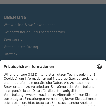
ÜBER UNS
Wer wir sind & wofür wir stehen
Geschäftsstellen und Ansprechpartner
Sponsoring
Vereinsunterstützung
Infothek
Kontakt
HÄUFIG BESUCHTE SEITEN
Pässe und Vereinswechsel
Trainerausbildung
Schulungsangebot Vereinsmitarbeiter
BFV-Geschäftsstellen