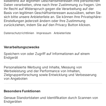
Trainerbörse
Login SpielPlus
FOLGE DEM BFV
TOP-VEREINE
TOP-PARTNER