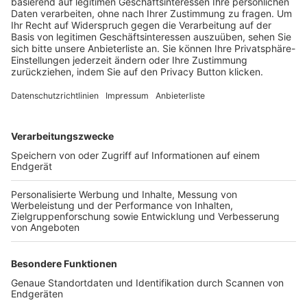
Trainerbörse
Login SpielPlus
FOLGE DEM BFV
TOP-VEREINE
TOP-PARTNER