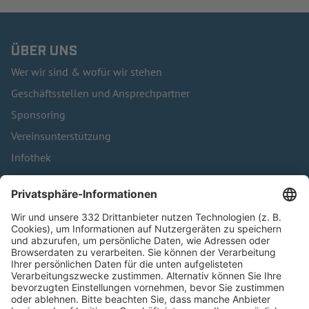
ÜBER UNS
Wer wir sind & wofür wir stehen
Geschäftsstellen und Ansprechpartner
Sponsoring
Vereinsunterstützung
Infothek
Kontakt
HÄUFIG BESUCHTE SEITEN
Pässe und Vereinswechsel
Trainerausbildung
Schulungsangebot Vereinsmitarbeiter
BFV-Geschäftsstellen