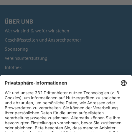
ÜBER UNS
Wer wir sind & wofür wir stehen
Geschäftsstellen und Ansprechpartner
Sponsoring
Vereinsunterstützung
Infothek
Kontakt
HÄUFIG BESUCHTE SEITEN
Pässe und Vereinswechsel
Trainerausbildung
Schulungsangebot Vereinsmitarbeiter
BFV-Geschäftsstellen