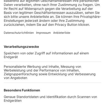
Trainerbörse
Login SpielPlus
FOLGE DEM BFV
TOP-VEREINE
TOP-PARTNER