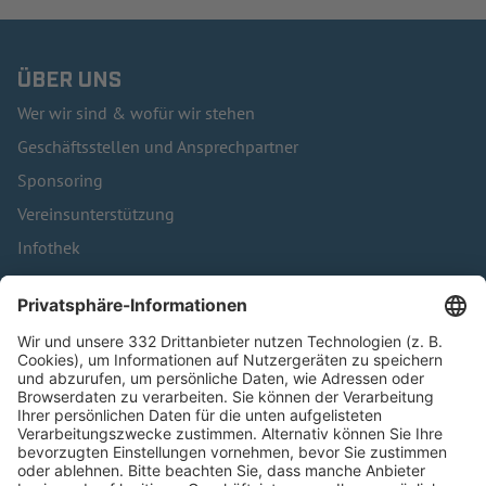
ÜBER UNS
Wer wir sind & wofür wir stehen
Geschäftsstellen und Ansprechpartner
Sponsoring
Vereinsunterstützung
Infothek
Kontakt
HÄUFIG BESUCHTE SEITEN
Pässe und Vereinswechsel
Trainerausbildung
Schulungsangebot Vereinsmitarbeiter
BFV-Geschäftsstellen