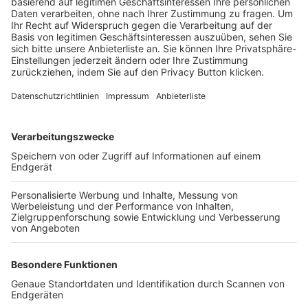
Trainerbörse
Login SpielPlus
FOLGE DEM BFV
TOP-VEREINE
TOP-PARTNER