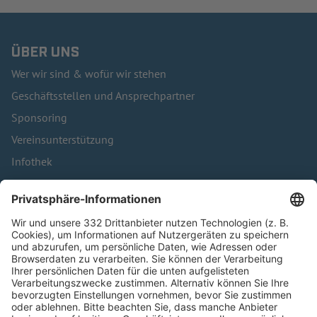
ÜBER UNS
Wer wir sind & wofür wir stehen
Geschäftsstellen und Ansprechpartner
Sponsoring
Vereinsunterstützung
Infothek
Kontakt
HÄUFIG BESUCHTE SEITEN
Pässe und Vereinswechsel
Trainerausbildung
Schulungsangebot Vereinsmitarbeiter
BFV-Geschäftsstellen