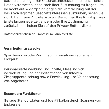
Trainerbörse
Login SpielPlus
FOLGE DEM BFV
TOP-VEREINE
TOP-PARTNER