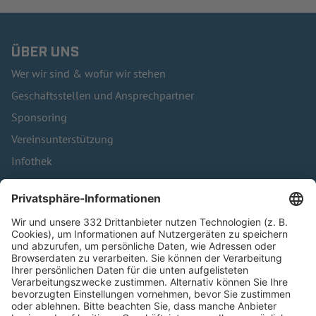
ÜBER UNS
Wer wir sind & wofür wir stehen
Geschäftsstellen und Ansprechpartner
Sponsoring
Vereinsunterstützung
Infothek
Kontakt
HÄUFIG BESUCHTE SEITEN
Pässe und Vereinswechsel
Trainerausbildung
Schulungsangebot Vereinsmitarbeiter
BFV-Geschäftsstellen