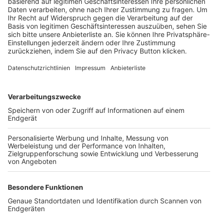
Trainerbörse
Login SpielPlus
FOLGE DEM BFV
TOP-VEREINE
TOP-PARTNER