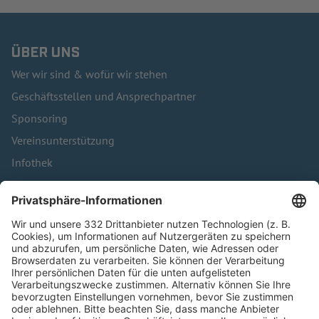
ÜBER UNS
Wer wir sind & wofür wir stehen
Geschäftsstellen und Ansprechpartner
Sponsoring
Vereinsunterstützung
Infothek
Kontakt
HÄUFIG BESUCHTE SEITEN
Pässe und Vereinswechsel
Trainerausbildung
Schulungsangebot Vereinsmitarbeiter
BFV-Geschäftsstellen