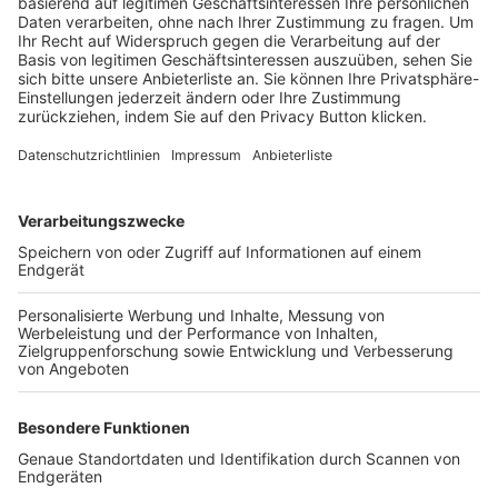
Trainerbörse
Login SpielPlus
FOLGE DEM BFV
TOP-VEREINE
TOP-PARTNER