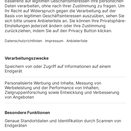
Trainerbörse
Login SpielPlus
FOLGE DEM BFV
TOP-VEREINE
TOP-PARTNER