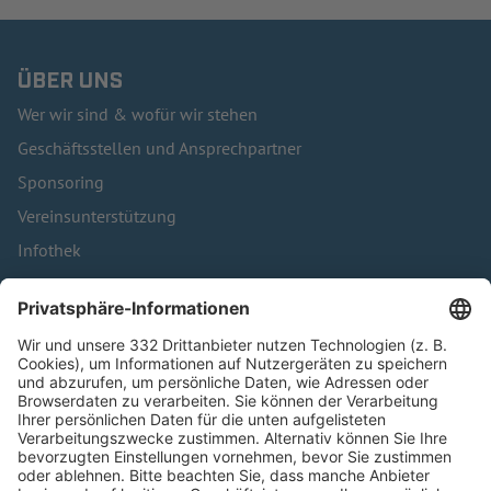
ÜBER UNS
Wer wir sind & wofür wir stehen
Geschäftsstellen und Ansprechpartner
Sponsoring
Vereinsunterstützung
Infothek
Kontakt
HÄUFIG BESUCHTE SEITEN
Pässe und Vereinswechsel
Trainerausbildung
Schulungsangebot Vereinsmitarbeiter
BFV-Geschäftsstellen