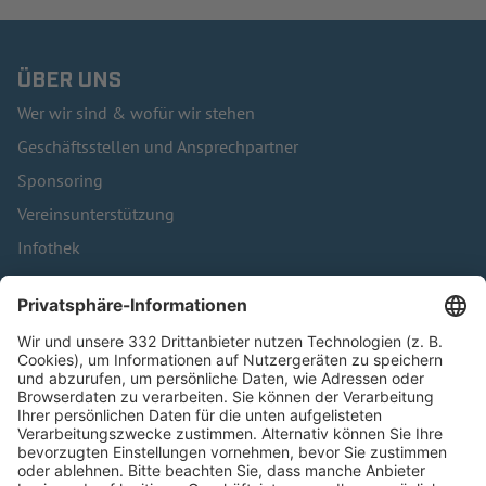
ÜBER UNS
Wer wir sind & wofür wir stehen
Geschäftsstellen und Ansprechpartner
Sponsoring
Vereinsunterstützung
Infothek
Kontakt
HÄUFIG BESUCHTE SEITEN
Pässe und Vereinswechsel
Trainerausbildung
Schulungsangebot Vereinsmitarbeiter
BFV-Geschäftsstellen