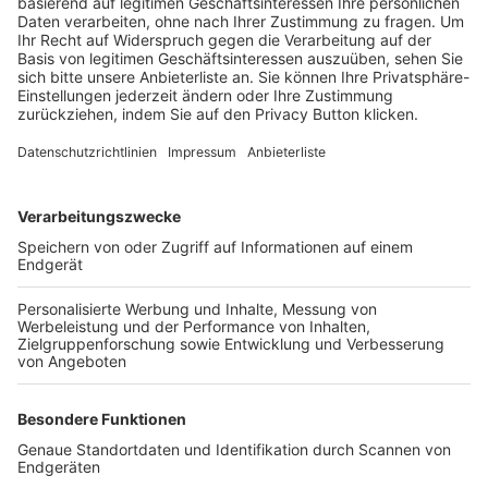
Trainerbörse
Login SpielPlus
FOLGE DEM BFV
TOP-VEREINE
TOP-PARTNER