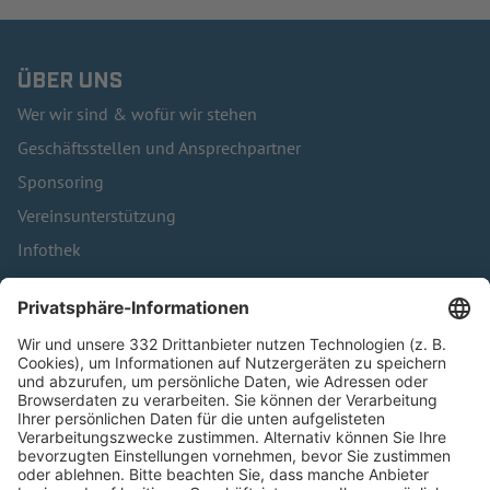
ÜBER UNS
Wer wir sind & wofür wir stehen
Geschäftsstellen und Ansprechpartner
Sponsoring
Vereinsunterstützung
Infothek
Kontakt
HÄUFIG BESUCHTE SEITEN
Pässe und Vereinswechsel
Trainerausbildung
Schulungsangebot Vereinsmitarbeiter
BFV-Geschäftsstellen