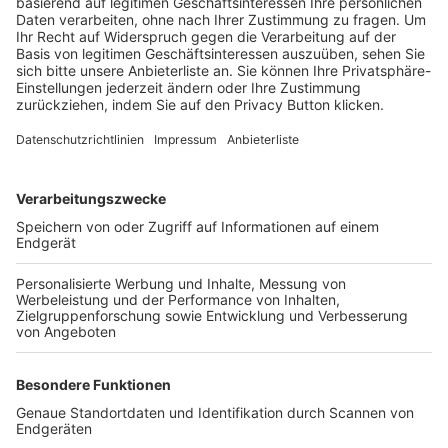
Trainerbörse
Login SpielPlus
FOLGE DEM BFV
TOP-VEREINE
TOP-PARTNER