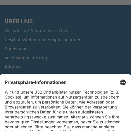
ÜBER UNS
Wer wir sind & wofür wir stehen
Geschäftsstellen und Ansprechpartner
Sponsoring
Vereinsunterstützung
Infothek
Kontakt
HÄUFIG BESUCHTE SEITEN
Pässe und Vereinswechsel
Trainerausbildung
Schulungsangebot Vereinsmitarbeiter
BFV-Geschäftsstellen