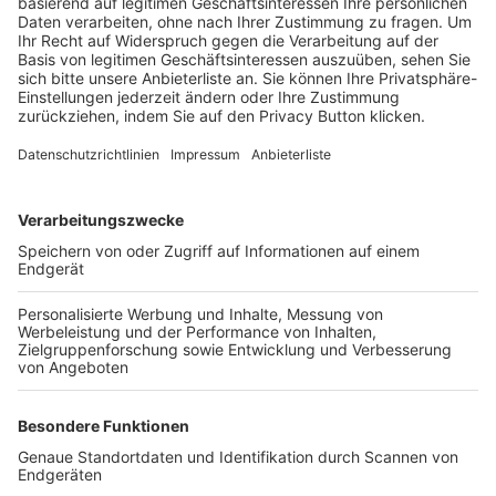
Trainerbörse
Login SpielPlus
FOLGE DEM BFV
TOP-VEREINE
TOP-PARTNER