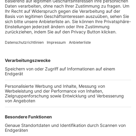
Trainerbörse
Login SpielPlus
FOLGE DEM BFV
TOP-VEREINE
TOP-PARTNER