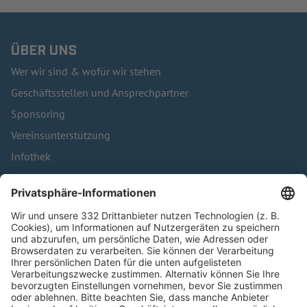
ÜBER UNS
Wer wir sind & wofür wir stehen
Geschäftsstellen und Ansprechpartner
Sponsoring
Vereinsunterstützung
Infothek
Kontakt
HÄUFIG BESUCHTE SEITEN
Pässe und Vereinswechsel
Trainerausbildung
Schulungsangebot Vereinsmitarbeiter
BFV-Geschäftsstellen