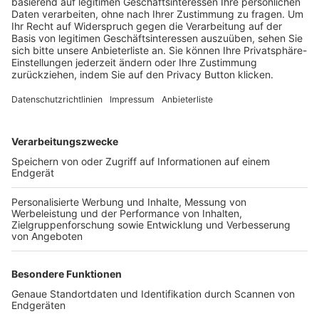
Trainerbörse
Login SpielPlus
FOLGE DEM BFV
TOP-VEREINE
TOP-PARTNER