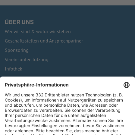
ÜBER UNS
Wer wir sind & wofür wir stehen
Geschäftsstellen und Ansprechpartner
Sponsoring
Vereinsunterstützung
Infothek
Kontakt
HÄUFIG BESUCHTE SEITEN
Pässe und Vereinswechsel
Trainerausbildung
Schulungsangebot Vereinsmitarbeiter
BFV-Geschäftsstellen