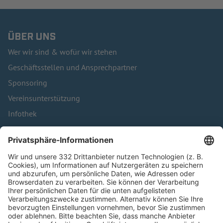
ÜBER UNS
Wer wir sind & wofür wir stehen
Geschäftsstellen und Ansprechpartner
Sponsoring
Vereinsunterstützung
Infothek
Kontakt
HÄUFIG BESUCHTE SEITEN
Pässe und Vereinswechsel
Trainerausbildung
Schulungsangebot Vereinsmitarbeiter
BFV-Geschäftsstellen