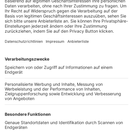
Trainerbörse
Login SpielPlus
FOLGE DEM BFV
TOP-VEREINE
TOP-PARTNER