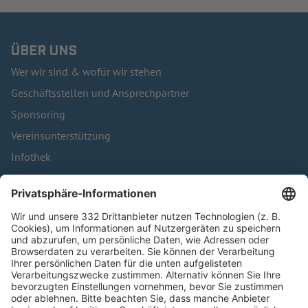
ÜBER UNS
Wer wir sind & wofür wir stehen
Geschäftsstellen und Ansprechpartner
Sponsoring
Vereinsunterstützung
Infothek
Kontakt
HÄUFIG BESUCHTE SEITEN
Pässe und Vereinswechsel
Trainerausbildung
Schulungsangebot Vereinsmitarbeiter
BFV-Geschäftsstellen