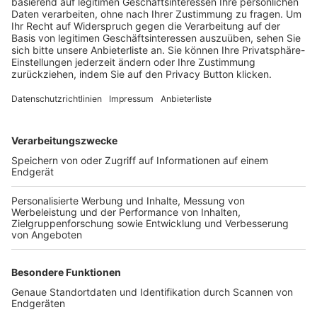
Trainerbörse
Login SpielPlus
FOLGE DEM BFV
TOP-VEREINE
TOP-PARTNER