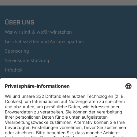
ÜBER UNS
Wer wir sind & wofür wir stehen
Geschäftsstellen und Ansprechpartner
Sponsoring
Vereinsunterstützung
Infothek
Kontakt
HÄUFIG BESUCHTE SEITEN
Pässe und Vereinswechsel
Trainerausbildung
Schulungsangebot Vereinsmitarbeiter
BFV-Geschäftsstellen