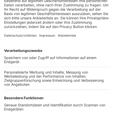
Trainerbörse
Login SpielPlus
FOLGE DEM BFV
TOP-VEREINE
TOP-PARTNER