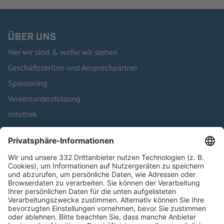
ÜBER UNS
Wer wir sind & wofür wir stehen
Geschäftsstellen und Ansprechpartner
Sponsoring
Vereinsunterstützung
Infothek
Kontakt
HÄUFIG BESUCHTE SEITEN
Pässe und Vereinswechsel
Trainerausbildung
Schulungsangebot Vereinsmitarbeiter
BFV-Geschäftsstellen