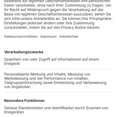
Trainerbörse
Login SpielPlus
FOLGE DEM BFV
TOP-VEREINE
TOP-PARTNER