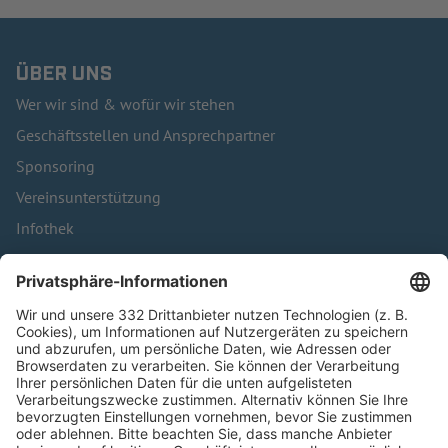
ÜBER UNS
Wer wir sind & wofür wir stehen
Geschäftsstellen und Ansprechpartner
Sponsoring
Vereinsunterstützung
Infothek
Kontakt
HÄUFIG BESUCHTE SEITEN
Pässe und Vereinswechsel
Trainerausbildung
Schulungsangebot Vereinsmitarbeiter
BFV-Geschäftsstellen