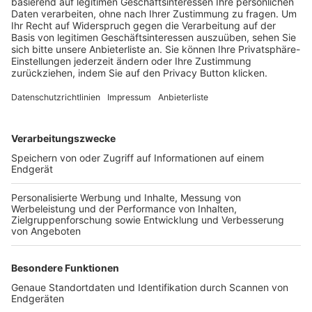
Trainerbörse
Login SpielPlus
FOLGE DEM BFV
TOP-VEREINE
TOP-PARTNER