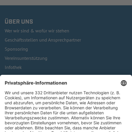
ÜBER UNS
Wer wir sind & wofür wir stehen
Geschäftsstellen und Ansprechpartner
Sponsoring
Vereinsunterstützung
Infothek
Kontakt
HÄUFIG BESUCHTE SEITEN
Pässe und Vereinswechsel
Trainerausbildung
Schulungsangebot Vereinsmitarbeiter
BFV-Geschäftsstellen