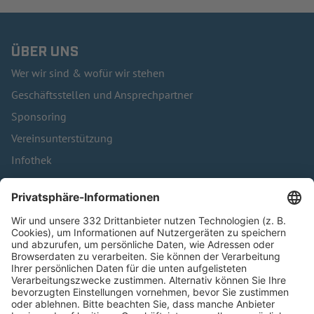
ÜBER UNS
Wer wir sind & wofür wir stehen
Geschäftsstellen und Ansprechpartner
Sponsoring
Vereinsunterstützung
Infothek
Kontakt
HÄUFIG BESUCHTE SEITEN
Pässe und Vereinswechsel
Trainerausbildung
Schulungsangebot Vereinsmitarbeiter
BFV-Geschäftsstellen