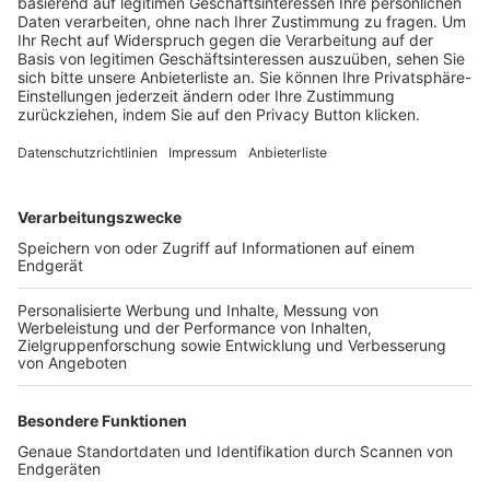
Trainerbörse
Login SpielPlus
FOLGE DEM BFV
TOP-VEREINE
TOP-PARTNER