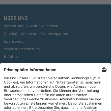
ÜBER UNS
Wer wir sind & wofür wir stehen
Geschäftsstellen und Ansprechpartner
Sponsoring
Vereinsunterstützung
Infothek
Kontakt
HÄUFIG BESUCHTE SEITEN
Pässe und Vereinswechsel
Trainerausbildung
Schulungsangebot Vereinsmitarbeiter
BFV-Geschäftsstellen