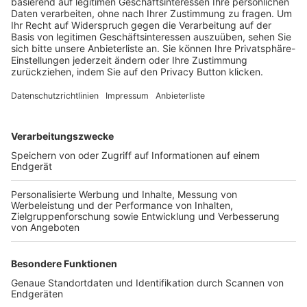
Trainerbörse
Login SpielPlus
FOLGE DEM BFV
TOP-VEREINE
TOP-PARTNER