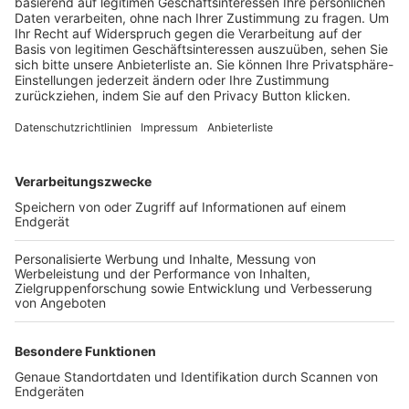
Trainerbörse
Login SpielPlus
FOLGE DEM BFV
TOP-VEREINE
TOP-PARTNER