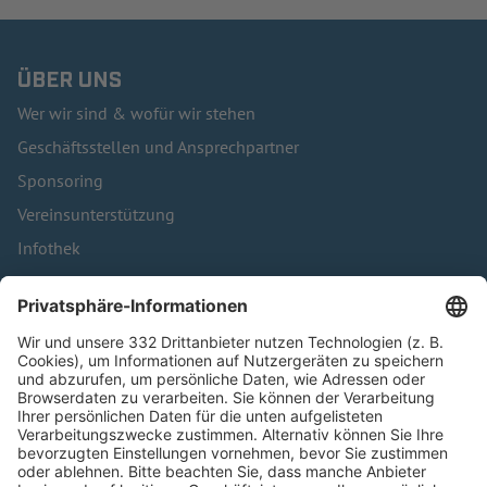
ÜBER UNS
Wer wir sind & wofür wir stehen
Geschäftsstellen und Ansprechpartner
Sponsoring
Vereinsunterstützung
Infothek
Kontakt
HÄUFIG BESUCHTE SEITEN
Pässe und Vereinswechsel
Trainerausbildung
Schulungsangebot Vereinsmitarbeiter
BFV-Geschäftsstellen