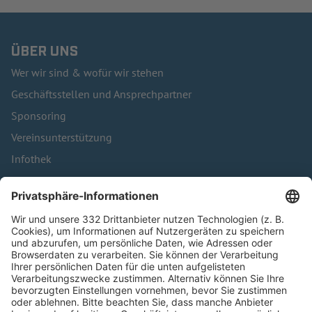
ÜBER UNS
Wer wir sind & wofür wir stehen
Geschäftsstellen und Ansprechpartner
Sponsoring
Vereinsunterstützung
Infothek
Kontakt
HÄUFIG BESUCHTE SEITEN
Pässe und Vereinswechsel
Trainerausbildung
Schulungsangebot Vereinsmitarbeiter
BFV-Geschäftsstellen