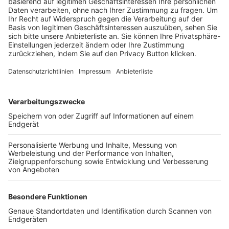
Trainerbörse
Login SpielPlus
FOLGE DEM BFV
TOP-VEREINE
TOP-PARTNER