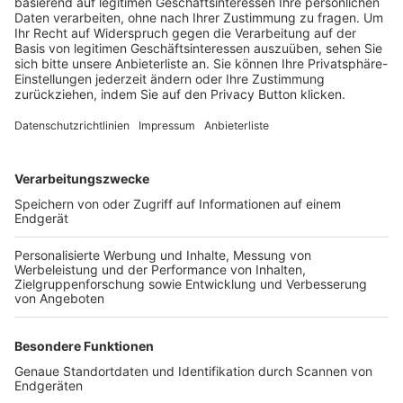
Trainerbörse
Login SpielPlus
FOLGE DEM BFV
TOP-VEREINE
TOP-PARTNER