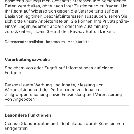
Trainerbörse
Login SpielPlus
FOLGE DEM BFV
TOP-VEREINE
TOP-PARTNER