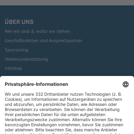
ÜBER UNS
Wer wir sind & wofür wir stehen
Geschäftsstellen und Ansprechpartner
Sponsoring
Vereinsunterstützung
Infothek
Kontakt
HÄUFIG BESUCHTE SEITEN
Pässe und Vereinswechsel
Trainerausbildung
Schulungsangebot Vereinsmitarbeiter
BFV-Geschäftsstellen