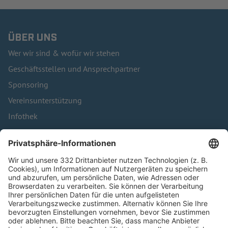
ÜBER UNS
Wer wir sind & wofür wir stehen
Geschäftsstellen und Ansprechpartner
Sponsoring
Vereinsunterstützung
Infothek
Kontakt
HÄUFIG BESUCHTE SEITEN
Pässe und Vereinswechsel
Trainerausbildung
Schulungsangebot Vereinsmitarbeiter
BFV-Geschäftsstellen