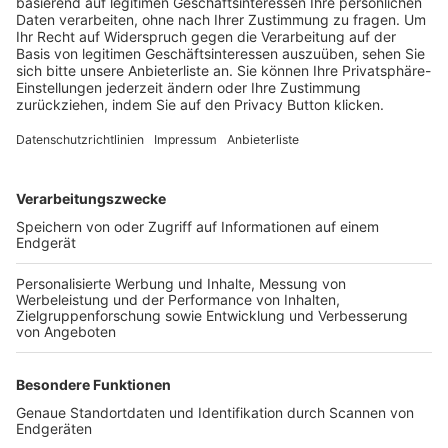
Trainerbörse
Login SpielPlus
FOLGE DEM BFV
TOP-VEREINE
TOP-PARTNER