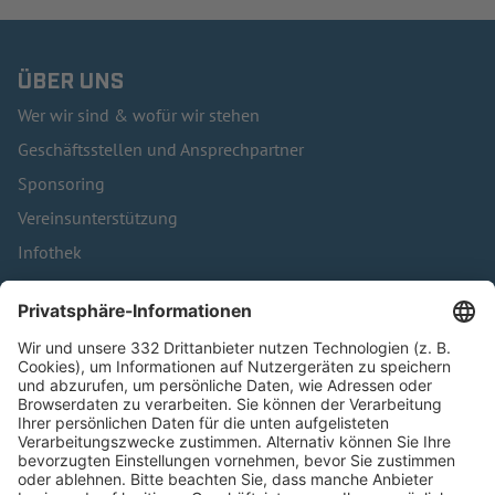
ÜBER UNS
Wer wir sind & wofür wir stehen
Geschäftsstellen und Ansprechpartner
Sponsoring
Vereinsunterstützung
Infothek
Kontakt
HÄUFIG BESUCHTE SEITEN
Pässe und Vereinswechsel
Trainerausbildung
Schulungsangebot Vereinsmitarbeiter
BFV-Geschäftsstellen