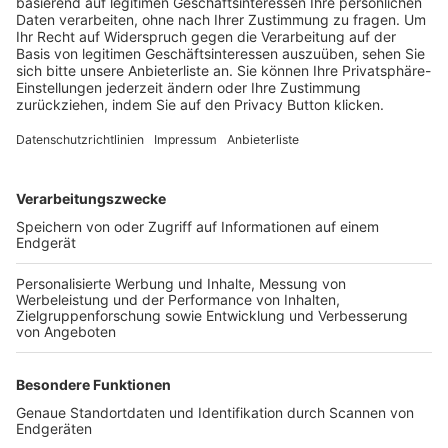
Trainerbörse
Login SpielPlus
FOLGE DEM BFV
TOP-VEREINE
TOP-PARTNER