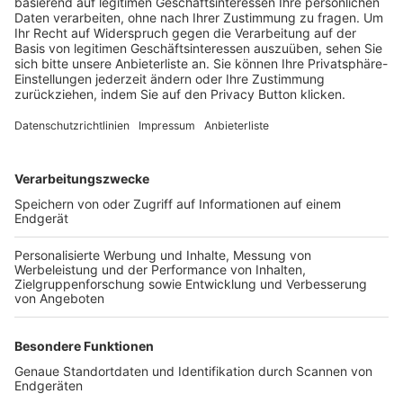
Trainerbörse
Login SpielPlus
FOLGE DEM BFV
TOP-VEREINE
TOP-PARTNER