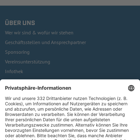
ÜBER UNS
Wer wir sind & wofür wir stehen
Geschäftsstellen und Ansprechpartner
Sponsoring
Vereinsunterstützung
Infothek
Kontakt
HÄUFIG BESUCHTE SEITEN
Pässe und Vereinswechsel
Trainerausbildung
Schulungsangebot Vereinsmitarbeiter
BFV-Geschäftsstellen