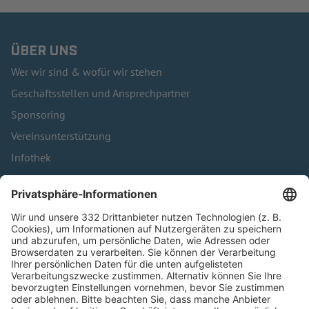
ÜBER UNS
Wer wir sind & wofür wir stehen
Geschäftsstellen und Ansprechpartner
Sponsoring
Vereinsunterstützung
Infothek
Kontakt
HÄUFIG BESUCHTE SEITEN
Pässe und Vereinswechsel
Trainerausbildung
Schulungsangebot Vereinsmitarbeiter
BFV-Geschäftsstellen