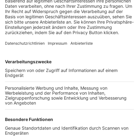
Trainerbörse
Login SpielPlus
FOLGE DEM BFV
TOP-VEREINE
TOP-PARTNER