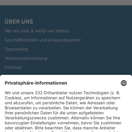
ÜBER UNS
Wer wir sind & wofür wir stehen
Geschäftsstellen und Ansprechpartner
Sponsoring
Vereinsunterstützung
Infothek
Kontakt
HÄUFIG BESUCHTE SEITEN
Pässe und Vereinswechsel
Trainerausbildung
Schulungsangebot Vereinsmitarbeiter
BFV-Geschäftsstellen