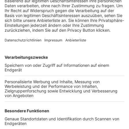
Trainerbörse
Login SpielPlus
FOLGE DEM BFV
TOP-VEREINE
TOP-PARTNER