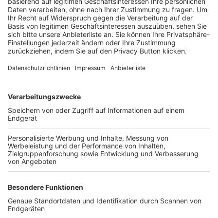
Trainerbörse
Login SpielPlus
FOLGE DEM BFV
TOP-VEREINE
TOP-PARTNER