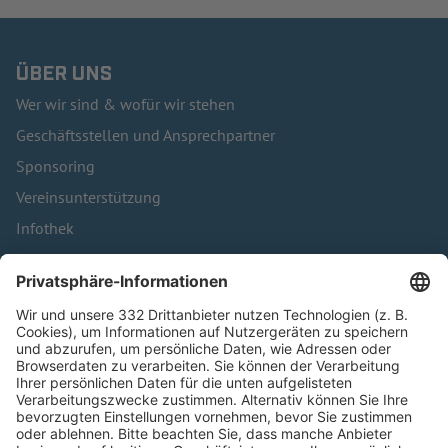
ÜBER UNS
Wer wir sind & wofür wir stehen
Geschäftsstellen und Ansprechpartner
Sponsoring
Vereinsunterstützung
Infothek
Kontakt
HÄUFIG BESUCHTE SEITEN
Pässe und Vereinswechsel
Trainerausbildung
Schulungsangebot Vereinsmitarbeiter
BFV-Geschäftsstellen