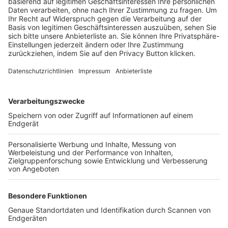
Trainerbörse
Login SpielPlus
FOLGE DEM BFV
TOP-VEREINE
TOP-PARTNER