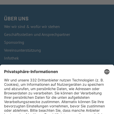
ÜBER UNS
Wer wir sind & wofür wir stehen
Geschäftsstellen und Ansprechpartner
Sponsoring
Vereinsunterstützung
Infothek
Kontakt
HÄUFIG BESUCHTE SEITEN
Pässe und Vereinswechsel
Trainerausbildung
Schulungsangebot Vereinsmitarbeiter
BFV-Geschäftsstellen