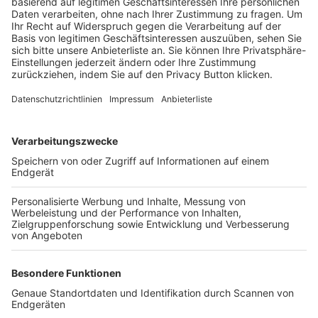
Trainerbörse
Login SpielPlus
FOLGE DEM BFV
TOP-VEREINE
TOP-PARTNER