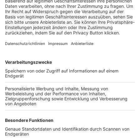
Trainerbörse
Login SpielPlus
FOLGE DEM BFV
TOP-VEREINE
TOP-PARTNER