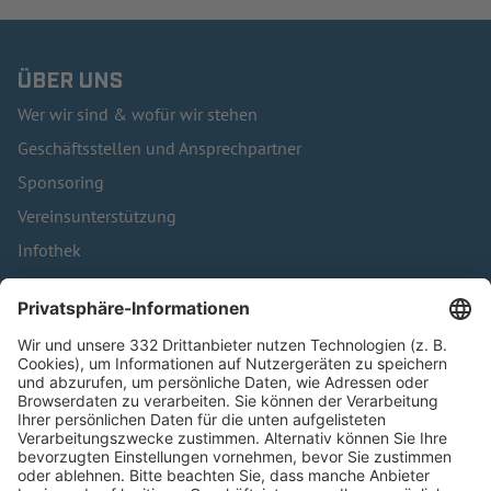
ÜBER UNS
Wer wir sind & wofür wir stehen
Geschäftsstellen und Ansprechpartner
Sponsoring
Vereinsunterstützung
Infothek
Kontakt
HÄUFIG BESUCHTE SEITEN
Pässe und Vereinswechsel
Trainerausbildung
Schulungsangebot Vereinsmitarbeiter
BFV-Geschäftsstellen