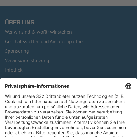
ÜBER UNS
Wer wir sind & wofür wir stehen
Geschäftsstellen und Ansprechpartner
Sponsoring
Vereinsunterstützung
Infothek
Kontakt
HÄUFIG BESUCHTE SEITEN
Pässe und Vereinswechsel
Trainerausbildung
Schulungsangebot Vereinsmitarbeiter
BFV-Geschäftsstellen