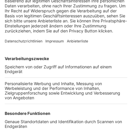
Trainerbörse
Login SpielPlus
FOLGE DEM BFV
TOP-VEREINE
TOP-PARTNER