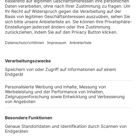
Trainerbörse
Login SpielPlus
FOLGE DEM BFV
TOP-VEREINE
TOP-PARTNER