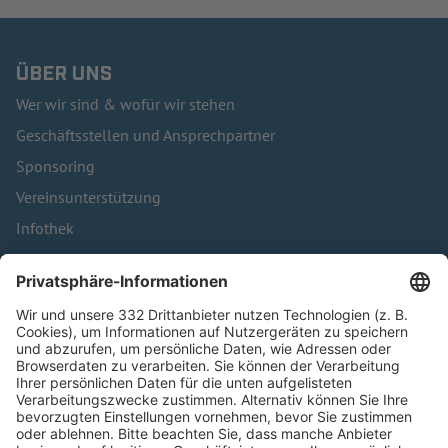
ÜBER UNS
Wer wir sind & wofür wir stehen
Geschäftsstellen und Ansprechpartner
Sponsoring
Vereinsunterstützung
Infothek
Kontakt
HÄUFIG BESUCHTE SEITEN
Pässe und Vereinswechsel
Trainerausbildung
Schulungsangebot Vereinsmitarbeiter
BFV-Geschäftsstellen