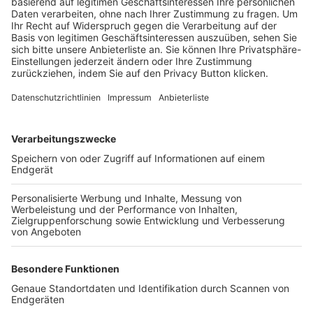
Trainerbörse
Login SpielPlus
FOLGE DEM BFV
TOP-VEREINE
TOP-PARTNER