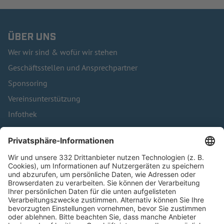
ÜBER UNS
Wer wir sind & wofür wir stehen
Geschäftsstellen und Ansprechpartner
Sponsoring
Vereinsunterstützung
Infothek
Kontakt
HÄUFIG BESUCHTE SEITEN
Pässe und Vereinswechsel
Trainerausbildung
Schulungsangebot Vereinsmitarbeiter
BFV-Geschäftsstellen