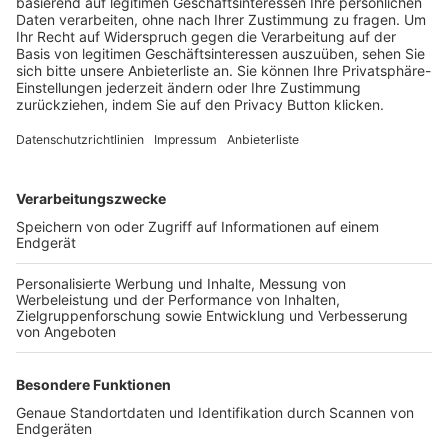
Trainerbörse
Login SpielPlus
FOLGE DEM BFV
TOP-VEREINE
TOP-PARTNER