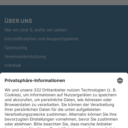
ÜBER UNS
Wer wir sind & wofür wir stehen
Geschäftsstellen und Ansprechpartner
Sponsoring
Vereinsunterstützung
Infothek
Kontakt
HÄUFIG BESUCHTE SEITEN
Pässe und Vereinswechsel
Trainerausbildung
Schulungsangebot Vereinsmitarbeiter
BFV-Geschäftsstellen