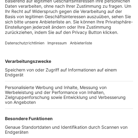
Trainerbörse
Login SpielPlus
FOLGE DEM BFV
TOP-VEREINE
TOP-PARTNER