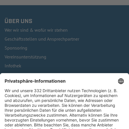
ÜBER UNS
Wer wir sind & wofür wir stehen
Geschäftsstellen und Ansprechpartner
Sponsoring
Vereinsunterstützung
Infothek
Kontakt
HÄUFIG BESUCHTE SEITEN
Pässe und Vereinswechsel
Trainerausbildung
Schulungsangebot Vereinsmitarbeiter
BFV-Geschäftsstellen