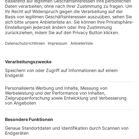
Trainerbörse
Login SpielPlus
FOLGE DEM BFV
TOP-VEREINE
TOP-PARTNER