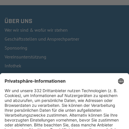
ÜBER UNS
Wer wir sind & wofür wir stehen
Geschäftsstellen und Ansprechpartner
Sponsoring
Vereinsunterstützung
Infothek
Kontakt
HÄUFIG BESUCHTE SEITEN
Pässe und Vereinswechsel
Trainerausbildung
Schulungsangebot Vereinsmitarbeiter
BFV-Geschäftsstellen