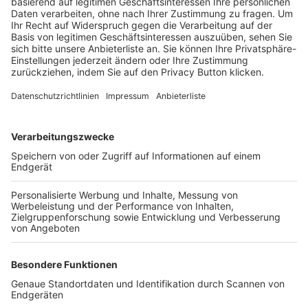
Trainerbörse
Login SpielPlus
FOLGE DEM BFV
TOP-VEREINE
TOP-PARTNER