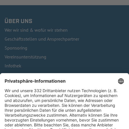
ÜBER UNS
Wer wir sind & wofür wir stehen
Geschäftsstellen und Ansprechpartner
Sponsoring
Vereinsunterstützung
Infothek
Kontakt
HÄUFIG BESUCHTE SEITEN
Pässe und Vereinswechsel
Trainerausbildung
Schulungsangebot Vereinsmitarbeiter
BFV-Geschäftsstellen