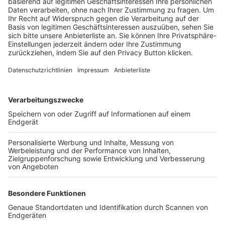
Trainerbörse
Login SpielPlus
FOLGE DEM BFV
TOP-VEREINE
TOP-PARTNER