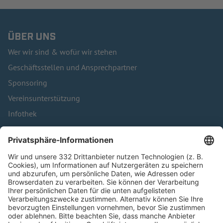
ÜBER UNS
Wer wir sind & wofür wir stehen
Geschäftsstellen und Ansprechpartner
Sponsoring
Vereinsunterstützung
Infothek
Kontakt
HÄUFIG BESUCHTE SEITEN
Pässe und Vereinswechsel
Trainerausbildung
Schulungsangebot Vereinsmitarbeiter
BFV-Geschäftsstellen