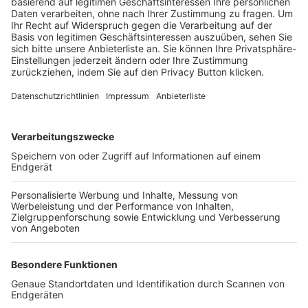
Trainerbörse
Login SpielPlus
FOLGE DEM BFV
TOP-VEREINE
TOP-PARTNER