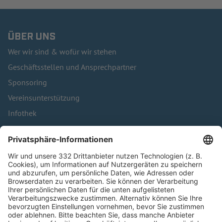
ÜBER UNS
Wer wir sind & wofür wir stehen
Geschäftsstellen und Ansprechpartner
Sponsoring
Vereinsunterstützung
Infothek
Kontakt
HÄUFIG BESUCHTE SEITEN
Pässe und Vereinswechsel
Trainerausbildung
Schulungsangebot Vereinsmitarbeiter
BFV-Geschäftsstellen