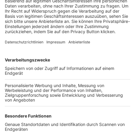
Trainerbörse
Login SpielPlus
FOLGE DEM BFV
TOP-VEREINE
TOP-PARTNER