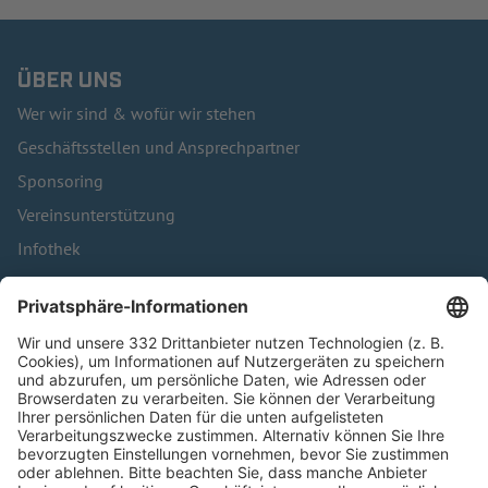
ÜBER UNS
Wer wir sind & wofür wir stehen
Geschäftsstellen und Ansprechpartner
Sponsoring
Vereinsunterstützung
Infothek
Kontakt
HÄUFIG BESUCHTE SEITEN
Pässe und Vereinswechsel
Trainerausbildung
Schulungsangebot Vereinsmitarbeiter
BFV-Geschäftsstellen