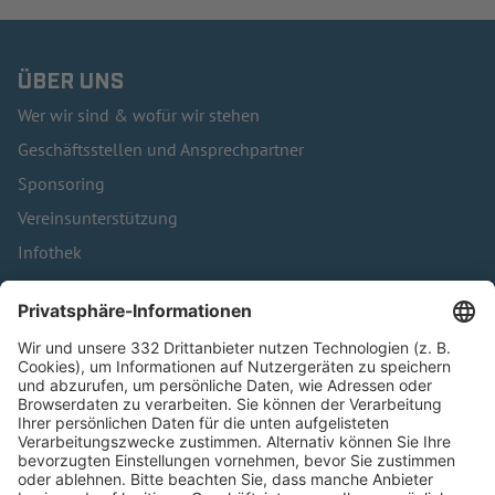
ÜBER UNS
Wer wir sind & wofür wir stehen
Geschäftsstellen und Ansprechpartner
Sponsoring
Vereinsunterstützung
Infothek
Kontakt
HÄUFIG BESUCHTE SEITEN
Pässe und Vereinswechsel
Trainerausbildung
Schulungsangebot Vereinsmitarbeiter
BFV-Geschäftsstellen