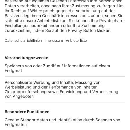
Trainerbörse
Login SpielPlus
FOLGE DEM BFV
TOP-VEREINE
TOP-PARTNER