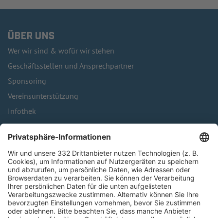
ÜBER UNS
Wer wir sind & wofür wir stehen
Geschäftsstellen und Ansprechpartner
Sponsoring
Vereinsunterstützung
Infothek
Kontakt
HÄUFIG BESUCHTE SEITEN
Pässe und Vereinswechsel
Trainerausbildung
Schulungsangebot Vereinsmitarbeiter
BFV-Geschäftsstellen