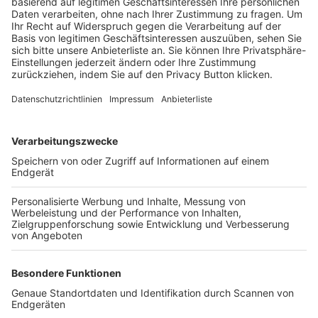
Trainerbörse
Login SpielPlus
FOLGE DEM BFV
TOP-VEREINE
TOP-PARTNER