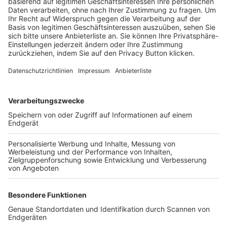
Trainerbörse
Login SpielPlus
FOLGE DEM BFV
TOP-VEREINE
TOP-PARTNER