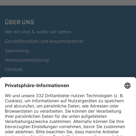
ÜBER UNS
Wer wir sind & wofür wir stehen
Geschäftsstellen und Ansprechpartner
Sponsoring
Vereinsunterstützung
Infothek
Kontakt
HÄUFIG BESUCHTE SEITEN
Pässe und Vereinswechsel
Trainerausbildung
Schulungsangebot Vereinsmitarbeiter
BFV-Geschäftsstellen