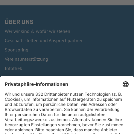
ÜBER UNS
Wer wir sind & wofür wir stehen
Geschäftsstellen und Ansprechpartner
Sponsoring
Vereinsunterstützung
Infothek
Kontakt
HÄUFIG BESUCHTE SEITEN
Pässe und Vereinswechsel
Trainerausbildung
Schulungsangebot Vereinsmitarbeiter
BFV-Geschäftsstellen