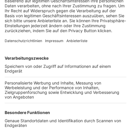
Trainerbörse
Login SpielPlus
FOLGE DEM BFV
TOP-VEREINE
TOP-PARTNER